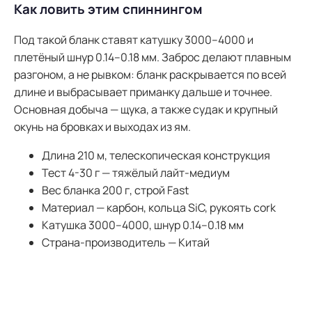
Как ловить этим спиннингом
Под такой бланк ставят катушку 3000–4000 и
плетёный шнур 0.14–0.18 мм. Заброс делают плавным
разгоном, а не рывком: бланк раскрывается по всей
длине и выбрасывает приманку дальше и точнее.
Основная добыча — щука, а также судак и крупный
окунь на бровках и выходах из ям.
Длина 210 м, телескопическая конструкция
Тест 4-30 г — тяжёлый лайт-медиум
Вес бланка 200 г, строй Fast
Материал — карбон, кольца SiC, рукоять cork
Катушка 3000–4000, шнур 0.14–0.18 мм
Страна-производитель — Китай