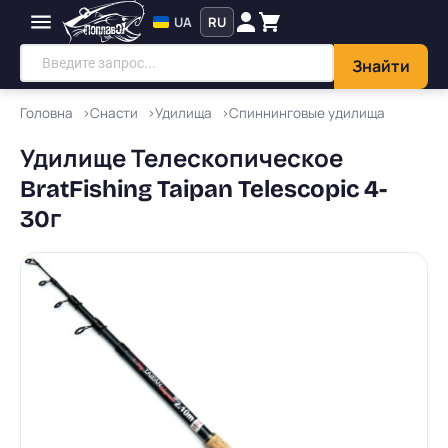
UA
RU
Знайти
Головна
Снасти
Удилища
Спиннинговые удилища
Удилище Телескопическое
BratFishing Taipan Telescopic 4-
30г