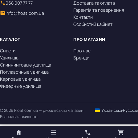
068 007 77 77
Доставка та оплата
Гарантія та повернення
info@float.com.ua
Контакти
Особистий кабінет
КАТАЛОГ
ПРО МАГАЗИН
Снасти
Про нас
Удилища
Бренди
Спиннинговые удилища
Поплавочные удилища
Карповые удилища
Фидерные удилища
© 2026 Float.com.ua — рибальський магазин
Українська
·
Русский
Всі права захищено