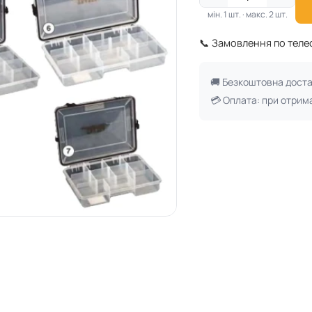
мін. 1 шт. · макс. 2 шт.
📞 Замовлення по тел
🚚 Безкоштовна дост
💳 Оплата: при отрим