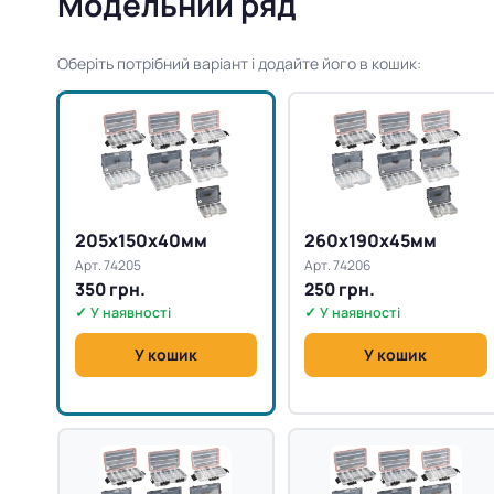
Модельний ряд
Оберіть потрібний варіант і додайте його в кошик:
205x150x40мм
260x190x45мм
Арт. 74205
Арт. 74206
350 грн.
250 грн.
✓ У наявності
✓ У наявності
У кошик
У кошик