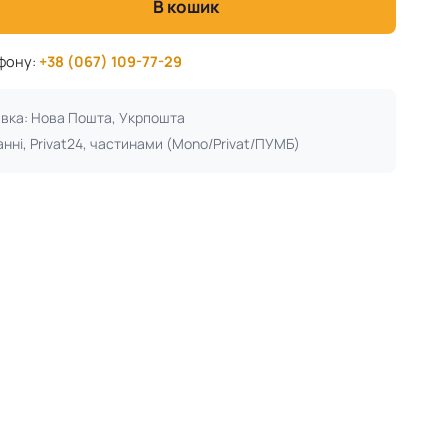
В кошик
ефону:
+38 (067) 109-77-29
авка: Нова Пошта, Укрпошта
анні, Privat24, частинами (Mono/Privat/ПУМБ)