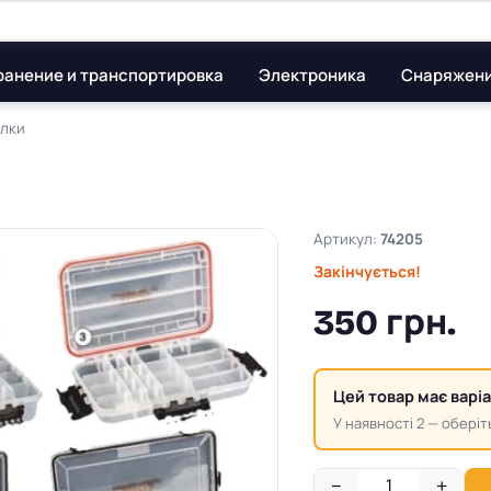
ранение и транспортировка
Электроника
Снаряжен
алки
Артикул:
74205
Закінчується!
350 грн.
Цей товар має варі
У наявності 2 — оберіть
−
+