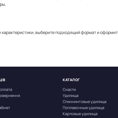
ры.
е характеристики, выберите подходящий формат и оформит
ЦІВ
КАТАЛОГ
 оплата
Снасти
 повернення
Удилища
Спиннинговые удилища
абінет
Поплавочные удилища
Карповые удилища