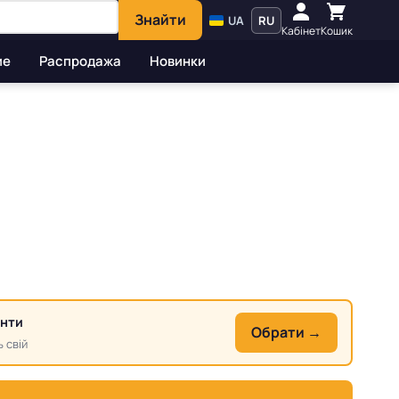
Знайти
UA
RU
Кабінет
Кошик
ие
Распродажа
Новинки
анти
Обрати →
 свій