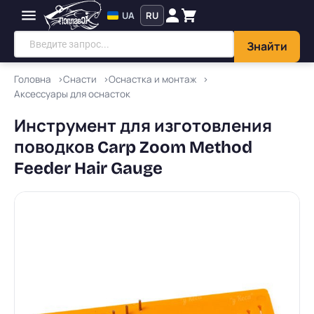
UA
RU
Знайти
Головна
Снасти
Оснастка и монтаж
Аксессуары для оснасток
Инструмент для изготовления
поводков Carp Zoom Method
Feeder Hair Gauge