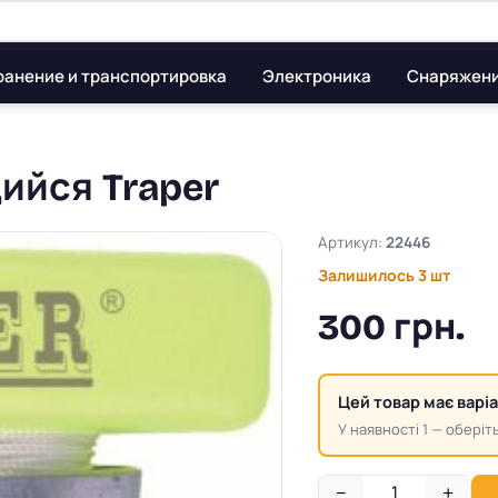
ранение и транспортировка
Электроника
Снаряжен
йся Traper
Артикул:
22446
Залишилось 3 шт
300 грн.
Цей товар має варі
У наявності 1 — оберіть
−
+