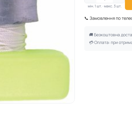
мін. 1 шт. · макс. 3 шт.
📞 Замовлення по тел
🚚 Безкоштовна дост
💳 Оплата: при отрим