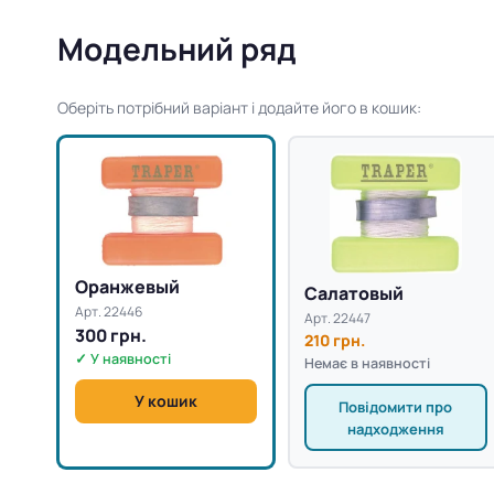
Модельний ряд
Оберіть потрібний варіант і додайте його в кошик:
Оранжевый
Салатовый
Арт. 22446
Арт. 22447
300 грн.
210 грн.
✓ У наявності
Немає в наявності
У кошик
Повідомити про
надходження