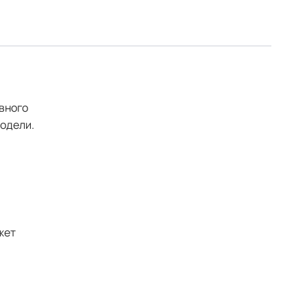
евного
одели.
жет