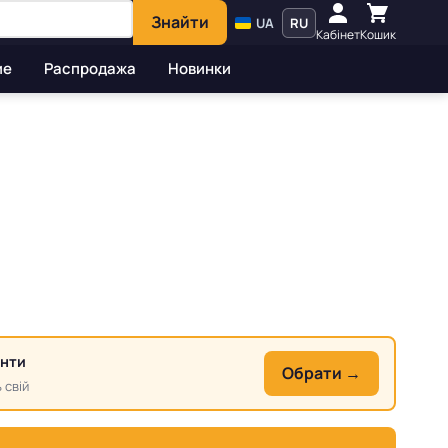
Знайти
UA
RU
Кабінет
Кошик
ие
Распродажа
Новинки
анти
Обрати →
 свій