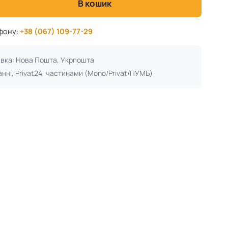
В кошик
ефону:
+38 (067) 109-77-29
авка: Нова Пошта, Укрпошта
анні, Privat24, частинами (Mono/Privat/ПУМБ)